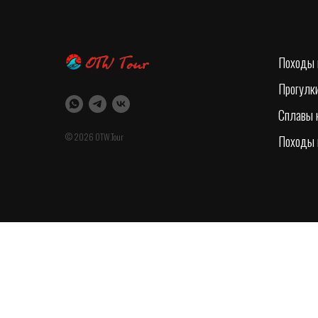
Походы 
Прогулки
Сплавы 
© 2026 OTW.Tour
Походы 